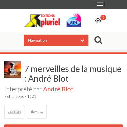
Basculer
d'un
0
état
de
Navigation
la
navigation
à
7 merveilles de la musique
l'autre
: André Blot
Interprété par
André Blot
7 chansons - 1121