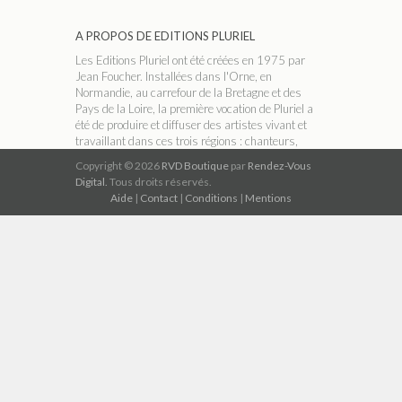
A PROPOS DE EDITIONS PLURIEL
Les Editions Pluriel ont été créées en 1975 par
Jean Foucher. Installées dans l'Orne, en
Normandie, au carrefour de la Bretagne et des
Pays de la Loire, la première vocation de Pluriel a
été de produire et diffuser des artistes vivant et
travaillant dans ces trois régions : chanteurs,
conteurs, accordéonistes, groupes folk ou
Copyright © 2026
RVD Boutique
par
Rendez-Vous
musiciens classiques, etc. Dans les années 90,
Digital.
Tous droits réservés.
avec l'arrivée du CD, le catalogue s'est élargi aux
Aide
|
Contact
|
Conditions
|
Mentions
musiques celtiques et aux bandes playback
(karaoké ).
A PROPOS DE RVD BOUTIQUE
RVD Boutique est un réseau indépendant de
magasins thématiques qui permet de télécharger
légalement de la musique au format numérique
MP3 320 kbit/s compatible avec tous les
ordinateurs, tablettes, téléphones mobiles et
lecteurs de musique numériques du marché.