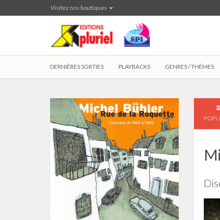
Visitez nos boutiques
DERNIÈRES SORTIES
PLAYBACKS
GENRES / THÈMES
POPU
Mi
Dis