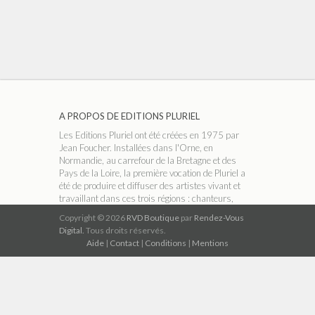
A PROPOS DE EDITIONS PLURIEL
Les Editions Pluriel ont été créées en 1975 par
Jean Foucher. Installées dans l'Orne, en
Normandie, au carrefour de la Bretagne et des
Pays de la Loire, la première vocation de Pluriel a
été de produire et diffuser des artistes vivant et
travaillant dans ces trois régions : chanteurs,
conteurs, accordéonistes, groupes folk ou
Copyright © 2026
RVD Boutique
par
Rendez-Vous
musiciens classiques, etc. Dans les années 90,
Digital.
Tous droits réservés.
avec l'arrivée du CD, le catalogue s'est élargi aux
Aide
|
Contact
|
Conditions
|
Mentions
musiques celtiques et aux bandes playback
(karaoké ).
A PROPOS DE RVD BOUTIQUE
RVD Boutique est un réseau indépendant de
magasins thématiques qui permet de télécharger