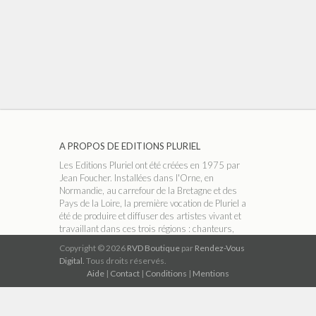
A PROPOS DE EDITIONS PLURIEL
Les Editions Pluriel ont été créées en 1975 par
Jean Foucher. Installées dans l'Orne, en
Normandie, au carrefour de la Bretagne et des
Pays de la Loire, la première vocation de Pluriel a
été de produire et diffuser des artistes vivant et
travaillant dans ces trois régions : chanteurs,
conteurs, accordéonistes, groupes folk ou
Copyright © 2026
RVD Boutique
par
Rendez-Vous
musiciens classiques, etc. Dans les années 90,
Digital.
Tous droits réservés.
avec l'arrivée du CD, le catalogue s'est élargi aux
Aide
|
Contact
|
Conditions
|
Mentions
musiques celtiques et aux bandes playback
(karaoké ).
A PROPOS DE RVD BOUTIQUE