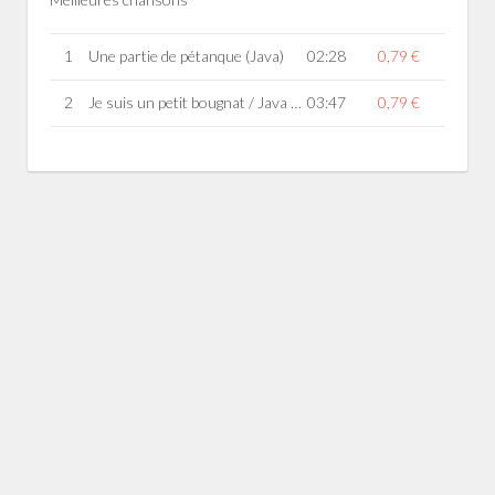
1
Une partie de pétanque (Java)
02:28
0,79 €
2
Je suis un petit bougnat / Java Comm ça (Java)
03:47
0,79 €