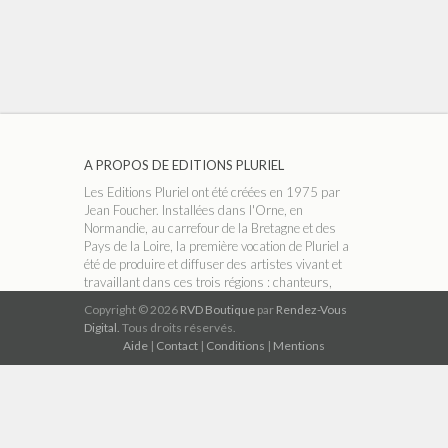
A PROPOS DE EDITIONS PLURIEL
Les Editions Pluriel ont été créées en 1975 par
Jean Foucher. Installées dans l'Orne, en
Normandie, au carrefour de la Bretagne et des
Pays de la Loire, la première vocation de Pluriel a
été de produire et diffuser des artistes vivant et
travaillant dans ces trois régions : chanteurs,
conteurs, accordéonistes, groupes folk ou
Copyright © 2026
RVD Boutique
par
Rendez-Vous
musiciens classiques, etc. Dans les années 90,
Digital.
Tous droits réservés.
avec l'arrivée du CD, le catalogue s'est élargi aux
Aide
|
Contact
|
Conditions
|
Mentions
musiques celtiques et aux bandes playback
(karaoké ).
A PROPOS DE RVD BOUTIQUE
RVD Boutique est un réseau indépendant de
magasins thématiques qui permet de télécharger