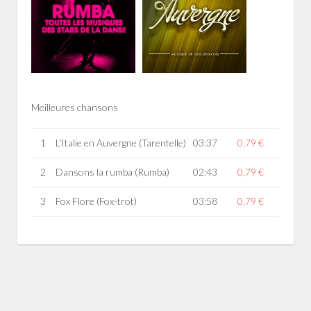
Meilleures chansons
1
L'Italie en Auvergne (Tarentelle)
03:37
0,79 €
2
Dansons la rumba (Rumba)
02:43
0,79 €
3
Fox Flore (Fox-trot)
03:58
0,79 €