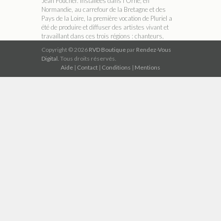
Jean Foucher. Installées dans l'Orne, en
Normandie, au carrefour de la Bretagne et des
Pays de la Loire, la première vocation de Pluriel a
été de produire et diffuser des artistes vivant et
travaillant dans ces trois régions : chanteurs,
conteurs, accordéonistes, groupes folk ou
Copyright © 2026
RVD Boutique
par
Rendez-Vous
musiciens classiques, etc. Dans les années 90,
Digital.
Tous droits réservés.
avec l'arrivée du CD, le catalogue s'est élargi aux
Aide
|
Contact
|
Conditions
|
Mentions
musiques celtiques et aux bandes playback
(karaoké ).
A PROPOS DE RVD BOUTIQUE
RVD Boutique est un réseau indépendant de
magasins thématiques qui permet de télécharger
légalement de la musique au format numérique
MP3 320 kbit/s compatible avec tous les
ordinateurs, tablettes, téléphones mobiles et
lecteurs de musique numériques du marché.
ABONNEZ-VOUS À NOTRE NEWSLETTER
GO !