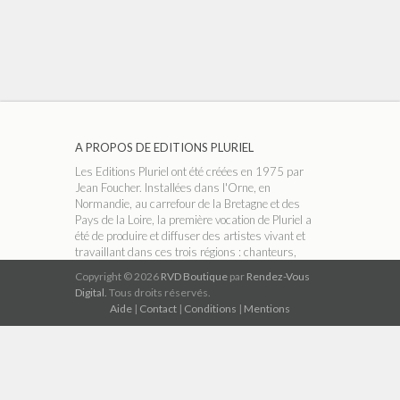
A PROPOS DE EDITIONS PLURIEL
Les Editions Pluriel ont été créées en 1975 par
Jean Foucher. Installées dans l'Orne, en
Normandie, au carrefour de la Bretagne et des
Pays de la Loire, la première vocation de Pluriel a
été de produire et diffuser des artistes vivant et
travaillant dans ces trois régions : chanteurs,
conteurs, accordéonistes, groupes folk ou
Copyright © 2026
RVD Boutique
par
Rendez-Vous
musiciens classiques, etc. Dans les années 90,
Digital.
Tous droits réservés.
avec l'arrivée du CD, le catalogue s'est élargi aux
Aide
|
Contact
|
Conditions
|
Mentions
musiques celtiques et aux bandes playback
(karaoké ).
A PROPOS DE RVD BOUTIQUE
RVD Boutique est un réseau indépendant de
magasins thématiques qui permet de télécharger